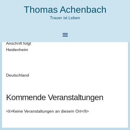
Zum
Thomas Achenbach
Inhalt
springen
Trauer ist Leben
Haus der Evangelischen Kirche
Hauptmenü
Adresse
Anschrift folgt
Heidenheim
Deutschland
Kommende Veranstaltungen
<li>Keine Veranstaltungen an diesem Ort</li>