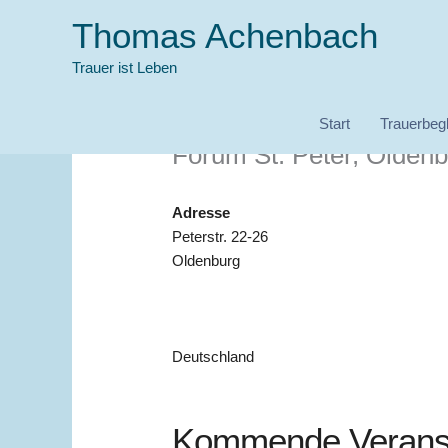
Zum
Thomas Achenbach
Inhalt
springen
Trauer ist Leben
Start
Trauerbegl
Forum St. Peter, Olden
Adresse
Peterstr. 22-26
Oldenburg
Deutschland
Kommende Veranst