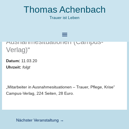
Zum
Thomas Achenbach
Inhalt
springen
Trauer ist Leben
Vorankündigung: Veröffentlichung des
Hauptmenü
Buches „Mitarbeiter in
Ausnahmesituationen (Campus-
Verlag)“
Datum:
11.03.20
Uhrzeit:
folgt
„Mitarbeiter in Ausnahmesituationen – Trauer, Pflege, Krise“
Campus-Verlag, 224 Seiten, 28 Euro.
Nächster Veranstaltung
→