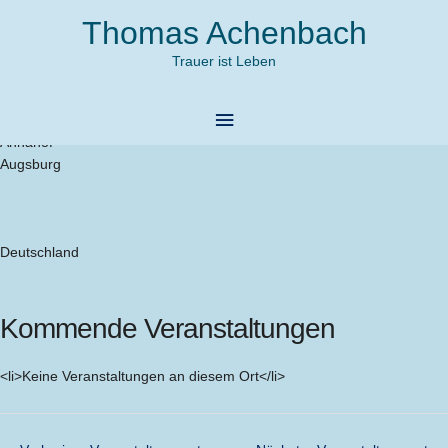
Zum
Thomas Achenbach
Inhalt
springen
Trauer ist Leben
Evangelisches Forum
Hauptmenü
Adresse
Annahof
Augsburg
Deutschland
Kommende Veranstaltungen
<li>Keine Veranstaltungen an diesem Ort</li>