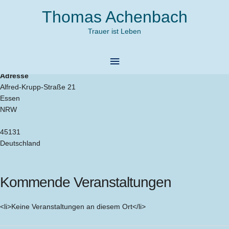
Zum
Thomas Achenbach
Inhalt
springen
Trauer ist Leben
Alfred-Krupp-Krankenhaus, Essen-
Rüttenscheid
Hauptmenü
Adresse
Alfred-Krupp-Straße 21
Essen
NRW
45131
Deutschland
Kommende Veranstaltungen
<li>Keine Veranstaltungen an diesem Ort</li>